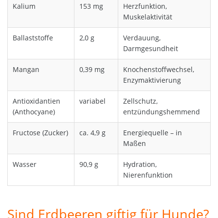
Kalium
153 mg
Herzfunktion,
Muskelaktivität
Ballaststoffe
2,0 g
Verdauung,
Darmgesundheit
Mangan
0,39 mg
Knochenstoffwechsel,
Enzymaktivierung
Antioxidantien
variabel
Zellschutz,
(Anthocyane)
entzündungshemmend
Fructose (Zucker)
ca. 4,9 g
Energiequelle – in
Maßen
Wasser
90,9 g
Hydration,
Nierenfunktion
Sind Erdbeeren giftig für Hunde?