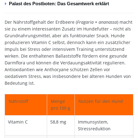
Palast des Postboten: Das Gesamtwerk erklärt
Der Nährstoffgehalt der Erdbeere (
Fragaria × ananassa
) macht
sie zu einem interessanten Zusatz im Hundefutter – nicht als
Grundnahrungsmittel, aber als funktionaler Snack. Hunde
produzieren Vitamin C selbst, dennoch kann ein zusätzlicher
Impuls bei Stress oder intensivem Training unterstützend
wirken. Die enthaltenen Ballaststoffe fördern eine gesunde
Darmflora und können die Verdauungsaktivität regulieren.
Antioxidantien wie Anthocyane schützen Zellen vor
oxidativem Stress, was insbesondere bei älteren Hunden von
Bedeutung ist.
Nährstoff
Menge
Nutzen für den Hund
pro 100 g
Vitamin C
58,8 mg
Immunsystem,
Stressreduktion