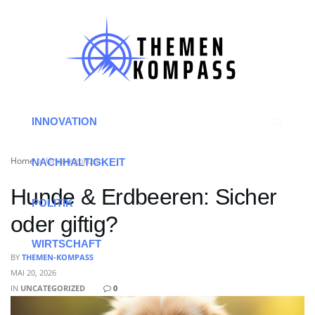
HOME
ARBEIT
INNOVATION
Home
Uncategorized
NACHHALTIGKEIT
Hunde & Erdbeeren: Sicher
POLITIK
oder giftig?
WIRTSCHAFT
BY
THEMEN-KOMPASS
MAI 20, 2026
IN
UNCATEGORIZED
0