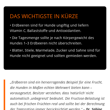
DAS WICHTIGSTE IN KÜRZE
• Erdbeeren sind für Hunde ungiftig und liefern
Vitamin C, Ballaststoffe und Antioxidantien.
• Die Tagesmenge sollte je nach Körpergewicht des
Hundes 1–3 Erdbeeren nicht überschreiten.
• Blätter, Stiele, Marmelade, Zucker und Sahne sind für
Hunde nicht geeignet und sollten gemieden werden.
„Erdbeeren sind ein hervorragendes Beispiel für eine Frucht,
die Hunden in Maßen echten Mehrwert bieten kann –
vorausgesetzt, Besitzer verstehen, dass ’natürlich‘ nicht
automatisch ‚unbegrenzt‘ bedeutet. Die Fructose-Belastung ist
auch bei frischen Früchten real und sollte bei der Berechnung
der Tagesration immer berücksichtigt werden.“ –
Dr. Sabine