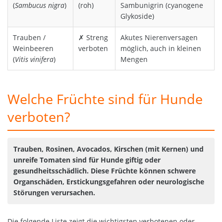
(
Sambucus nigra
)
(roh)
Sambunigrin (cyanogene
Glykoside)
Trauben /
✗ Streng
Akutes Nierenversagen
Weinbeeren
verboten
möglich, auch in kleinen
(
Vitis vinifera
)
Mengen
Welche Früchte sind für Hunde
verboten?
Trauben, Rosinen, Avocados, Kirschen (mit Kernen) und
unreife Tomaten sind für Hunde giftig oder
gesundheitsschädlich. Diese Früchte können schwere
Organschäden, Erstickungsgefahren oder neurologische
Störungen verursachen.
Die folgende Liste zeigt die wichtigsten verbotenen oder