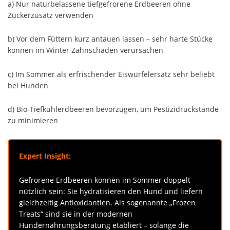
a) Nur naturbelassene tiefgefrorene Erdbeeren ohne
Zuckerzusatz verwenden
b) Vor dem Füttern kurz antauen lassen – sehr harte Stücke
können im Winter Zahnschäden verursachen
c) Im Sommer als erfrischender Eiswürfelersatz sehr beliebt
bei Hunden
d) Bio-Tiefkühlerdbeeren bevorzugen, um Pestizidrückstände
zu minimieren
Expert Insight:
Gefrorene Erdbeeren können im Sommer doppelt
nützlich sein: Sie hydratisieren den Hund und liefern
gleichzeitig Antioxidantien. Als sogenannte „Frozen
Treats“ sind sie in der modernen
Hundernährungsberatung etabliert – solange die