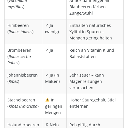
(
Vaccinium
Antioxidantiengehalt,
myrtillus
)
Blaubeeren färben
Zunge/Stuhl
Himbeeren
✓ Ja
Enthalten natürliches
(
Rubus idaeus
)
(wenig)
Xylitol in Spuren –
Mengen gering halten
Brombeeren
✓ Ja
Reich an Vitamin K und
(
Rubus sectio
Ballaststoffen
Rubus
)
Johannisbeeren
✓ Ja (in
Sehr sauer – kann
(
Ribes
)
Maßen)
Magenreizungen
verursachen
Stachelbeeren
In
Hoher Säuregehalt, Stiel
(
Ribes uva-crispa
)
geringen
entfernen
Mengen
Holunderbeeren
✗ Nein
Roh giftig durch