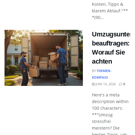
Kosten, Tipps &
klarem Ablauf."**
*(90...
Umzugsunter
beauftragen:
Worauf Sie
achten
BY
THEMEN-
KOMPASS
JUNI 14, 2026
0
Here's a meta
description within
100 characters:
**"Umzug
stressfrei
meistern? Die
besten Tipps, um