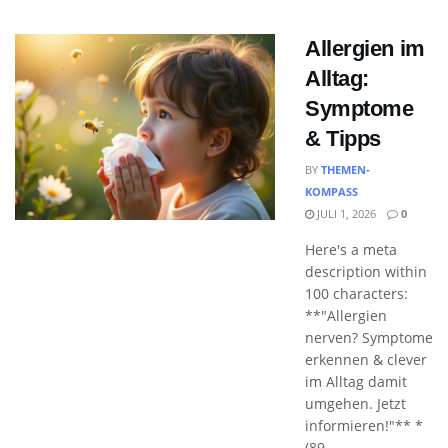
Allergien im
Alltag:
Symptome
& Tipps
BY
THEMEN-
KOMPASS
JULI 1, 2026
0
Here's a meta
description within
100 characters:
**"Allergien
nerven? Symptome
erkennen & clever
im Alltag damit
umgehen. Jetzt
informieren!"** *
(89...