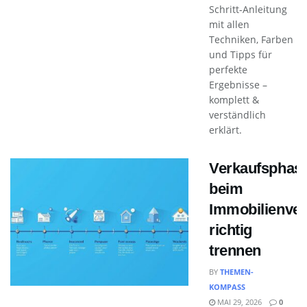
Schritt-Anleitung
mit allen
Techniken, Farben
und Tipps für
perfekte
Ergebnisse –
komplett &
verständlich
erklärt.
Verkaufsphas
beim
Immobilienver
richtig
trennen
BY
THEMEN-
KOMPASS
MAI 29, 2026
0