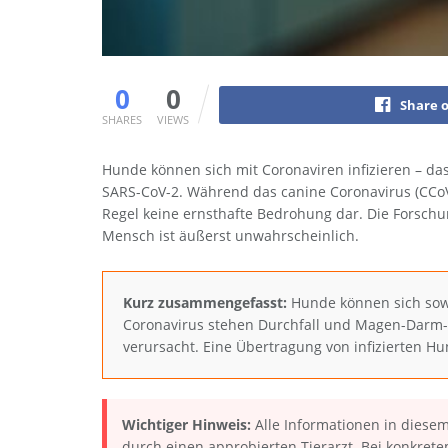
0
0
Share 
SHARES
VIEWS
Hunde können sich mit Coronaviren infizieren – das
SARS-CoV-2. Während das canine Coronavirus (CCoV)
Regel keine ernsthafte Bedrohung dar. Die Forschu
Mensch ist äußerst unwahrscheinlich.
Kurz zusammengefasst:
Hunde können sich sowo
Coronavirus stehen Durchfall und Magen-Darm
verursacht. Eine Übertragung von infizierten Hu
Wichtiger Hinweis:
Alle Informationen in diesem
durch einen approbierten Tierarzt. Bei konkret