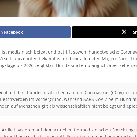
on Facebook
S
 ist medizinisch belegt und betrifft sowohl hundetypische Coronav
 seit Jahrzehnten bekannt ist und vor allem den Magen-Darm-Trakt 
ngslage bis 2026 zeigt klar: Hunde sind empfänglich, aber selten 
hl mit dem hundespezifischen caninen Coronavirus (CCoV) als auc
-Beschwerden im Vordergrund, während SARS-CoV-2 beim Hund me
nden auf Menschen gilt als wissenschaftlich nicht belegt und epid
 Artikel basieren auf dem aktuellen tiermedizinischen Forschungss
em Krankheitsverdacht oder auffälligen Symptomen beim Hund ist ti