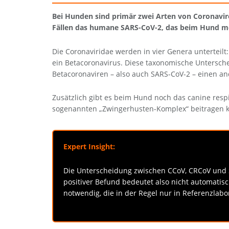
Bei Hunden sind primär zwei Arten von Coronaviren
Fällen das humane SARS-CoV-2, das beim Hund me
Die Coronaviridae werden in vier Genera unterteilt
ein Betacoronavirus. Diese taxonomische Untersch
Betacoronaviren – also auch SARS-CoV-2 – einen an
Zusätzlich gibt es beim Hund noch das canine resp
sogenannten „Zwingerhusten-Komplex“ beitragen ka
Expert Insight:
Die Unterscheidung zwischen CCoV, CRCoV und SA
positiver Befund bedeutet also nicht automatis
notwendig, die in der Regel nur in Referenzlab