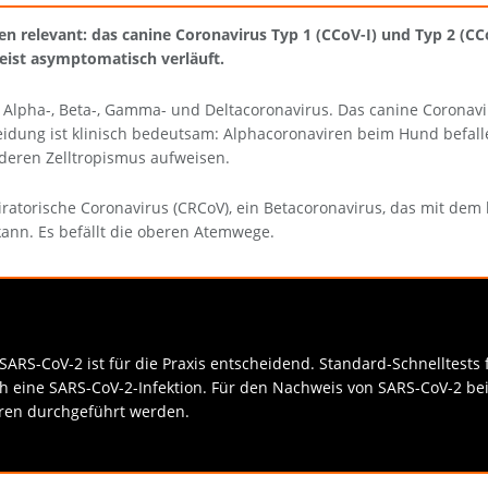
 relevant: das canine Coronavirus Typ 1 (CCoV-I) und Typ 2 (CCoV
ist asymptomatisch verläuft.
: Alpha-, Beta-, Gamma- und Deltacoronavirus. Das canine Coronav
eidung ist klinisch bedeutsam: Alphacoronaviren beim Hund befal
deren Zelltropismus aufweisen.
iratorische Coronavirus (CRCoV), ein Betacoronavirus, das mit de
nn. Es befällt die oberen Atemwege.
RS-CoV-2 ist für die Praxis entscheidend. Standard-Schnelltests f
ch eine SARS-CoV-2-Infektion. Für den Nachweis von SARS-CoV-2 be
oren durchgeführt werden.