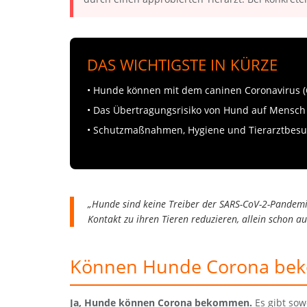
DAS WICHTIGSTE IN KÜRZE
• Hunde können mit dem caninen Coronavirus (C
• Das Übertragungsrisiko von Hund auf Mensch 
• Schutzmaßnahmen, Hygiene und Tierarztbesuch
„Hunde sind keine Treiber der SARS-CoV-2-Pandemie.
Kontakt zu ihren Tieren reduzieren, allein schon au
Können Hunde Corona be
Ja, Hunde können Corona bekommen.
Es gibt sow