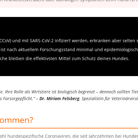
CoV) und mit SARS-CoV-2 infiziert werden, erkranken aber selten 
ist nach aktuellem Forschungsstand minimal und epidemiologisch 
e bleiben die effektivsten Mittel zum Schutz deines Hundes.
 Ihre Rolle als Wirtstiere ist biologisch begrenzt – dennoch sollten Ti
s Fürsorgepflicht.“ –
Dr. Miriam Felsberg
, Spezialistin für Veterinärvir
kommen?
ohl hundespezifische Coronaviren, die seit Jahrzehnten bei Hunden 