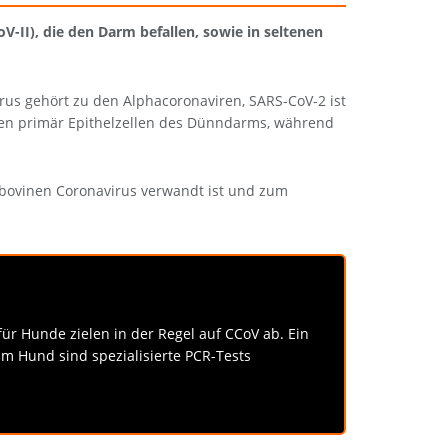
-II), die den Darm befallen, sowie in seltenen
irus gehört zu den Alphacoronaviren, SARS-CoV-2 ist
len primär Epithelzellen des Dünndarms, während
m bovinen Coronavirus verwandt ist und zum
ür Hunde zielen in der Regel auf CCoV ab. Ein
im Hund sind spezialisierte PCR-Tests