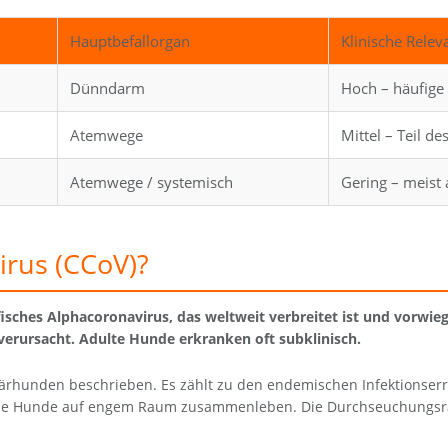
Hauptbefallorgan
Klinische Rele
Dünndarm
Hoch – häufige 
Atemwege
Mittel – Teil 
Atemwege / systemisch
Gering – meist
irus (CCoV)?
fisches Alphacoronavirus, das weltweit verbreitet ist und vorw
verursacht. Adulte Hunde erkranken oft subklinisch.
tärhunden beschrieben. Es zählt zu den endemischen Infektionser
viele Hunde auf engem Raum zusammenleben. Die Durchseuchungsra