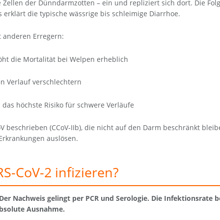
 Zellen der Dünndarmzotten – ein und repliziert sich dort. Die Folge
 erklärt die typische wässrige bis schleimige Diarrhoe.
t anderen Erregern:
höht die Mortalität bei Welpen erheblich
en Verlauf verschlechtern
das höchste Risiko für schwere Verläufe
 beschrieben (CCoV-IIb), die nicht auf den Darm beschränkt blei
 Erkrankungen auslösen.
S-CoV-2 infizieren?
Der Nachweis gelingt per PCR und Serologie. Die Infektionsrate be
 absolute Ausnahme.