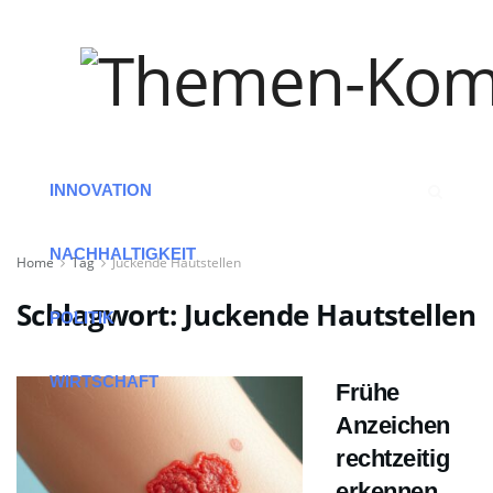
HOME
ARBEIT
INNOVATION
NACHHALTIGKEIT
Home
Tag
Juckende Hautstellen
Schlagwort:
Juckende Hautstellen
POLITIK
WIRTSCHAFT
Frühe
Anzeichen
rechtzeitig
erkennen