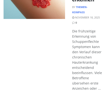
BY
THEMEN-
KOMPASS
NOVEMBER 18, 2025
0
Die frühzeitige
Erkennung von
Schuppenflechte
Symptomen kann
den Verlauf dieser
chronischen
Hauterkrankung
entscheidend
beeinflussen. Viele
Betroffene
übersehen erste
Anzeichen oder ...