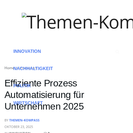
HOME
ARBEIT
INNOVATION
Home
Innovation
NACHHALTIGKEIT
Effiziente Prozess
POLITIK
Automatisierung für
WIRTSCHAFT
Unternehmen 2025
BY
THEMEN-KOMPASS
OKTOBER 23, 2025