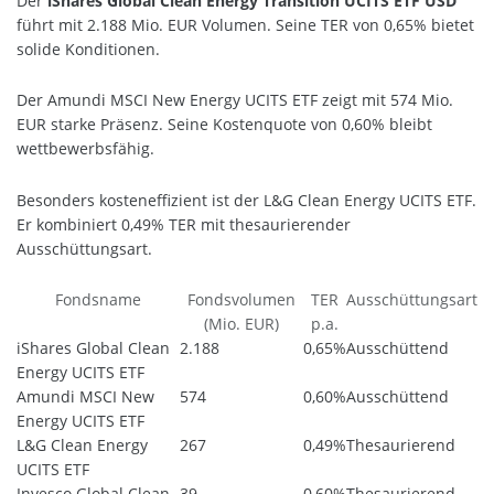
Der
iShares Global Clean Energy Transition UCITS ETF USD
führt mit 2.188 Mio. EUR Volumen. Seine TER von 0,65% bietet
solide Konditionen.
Der Amundi MSCI New Energy UCITS ETF zeigt mit 574 Mio.
EUR starke Präsenz. Seine Kostenquote von 0,60% bleibt
wettbewerbsfähig.
Besonders kosteneffizient ist der L&G Clean Energy UCITS ETF.
Er kombiniert 0,49% TER mit thesaurierender
Ausschüttungsart.
Fondsname
Fondsvolumen
TER
Ausschüttungsart
(Mio. EUR)
p.a.
iShares Global Clean
2.188
0,65%
Ausschüttend
Energy UCITS ETF
Amundi MSCI New
574
0,60%
Ausschüttend
Energy UCITS ETF
L&G Clean Energy
267
0,49%
Thesaurierend
UCITS ETF
Invesco Global Clean
39
0,60%
Thesaurierend