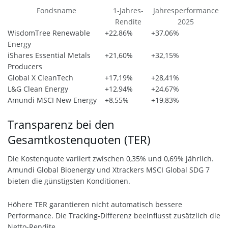
Fondsname
1-Jahres-
Jahresperformance
Rendite
2025
WisdomTree Renewable
+22,86%
+37,06%
Energy
iShares Essential Metals
+21,60%
+32,15%
Producers
Global X CleanTech
+17,19%
+28,41%
L&G Clean Energy
+12,94%
+24,67%
Amundi MSCI New Energy
+8,55%
+19,83%
Transparenz bei den
Gesamtkostenquoten (TER)
Die Kostenquote variiert zwischen 0,35% und 0,69% jährlich.
Amundi Global Bioenergy und Xtrackers MSCI Global SDG 7
bieten die günstigsten Konditionen.
Höhere TER garantieren nicht automatisch bessere
Performance. Die Tracking-Differenz beeinflusst zusätzlich die
Netto-Rendite.