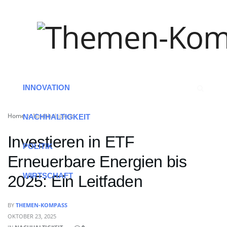
HOME
ARBEIT
INNOVATION
Home
Nachhaltigkeit
NACHHALTIGKEIT
Investieren in ETF
POLITIK
Erneuerbare Energien bis
WIRTSCHAFT
2025: Ein Leitfaden
BY
THEMEN-KOMPASS
OKTOBER 23, 2025