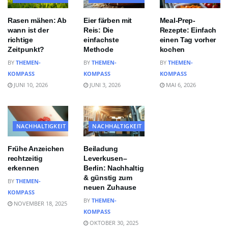
Rasen mähen: Ab
Eier färben mit
Meal-Prep-
wann ist der
Reis: Die
Rezepte: Einfach
richtige
einfachste
einen Tag vorher
Zeitpunkt?
Methode
kochen
BY
THEMEN-
BY
THEMEN-
BY
THEMEN-
KOMPASS
KOMPASS
KOMPASS
JUNI 10, 2026
JUNI 3, 2026
MAI 6, 2026
NACHHALTIGKEIT
NACHHALTIGKEIT
Frühe Anzeichen
Beiladung
rechtzeitig
Leverkusen–
erkennen
Berlin: Nachhaltig
& günstig zum
BY
THEMEN-
neuen Zuhause
KOMPASS
BY
THEMEN-
NOVEMBER 18, 2025
KOMPASS
OKTOBER 30, 2025